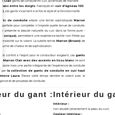
on Clair
gants de conduite en cuir, accentués de manière
 blanc entre les doigts
. Fabriqués en
cuir d'agneau 100
au)
, ces gants incarnent à la fois le style et la fonctionnalité.
ants de conduite
arbore une teinte sophistiquée
Marron
)
, parfaite pour compléter n'importe quelle tenue de conduite.
eur présente la beauté naturelle du cuir dans sa forme pure -
he unique)
, permettant une expérience tactile non filtrée qui
 sensibilité sur le volant. La subtile teinte
Marron (Brown)
de
 touche de chaleur et de sophistication.
 et confort à l'esprit pour le conducteur exigeant, ces
gants
r Marron Clair avec des accents en tissu blanc
ne sont
ssoire mais une partie intégrante de l'expérience de conduite
t par
la collection de gants de conduite en cuir haut
terie Laura
. Élevez votre temps derrière le volant avec le
gance et de prouesse de conduite.
eur du gant :
Intérieur du g
Intérieur :
non doublé (directement la peau du cuir)
:
Couleur intérieur :