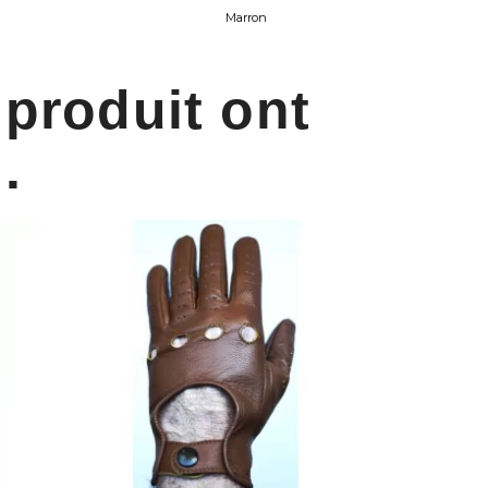
Marron
 produit ont
.