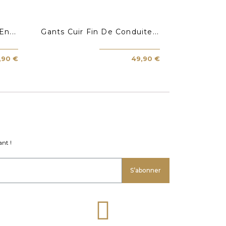
n...
Gants Cuir Fin De Conduite...
,90 €
49,90 €
nt !
S’abonner