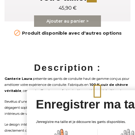
45,90 €
Ajouter au panier >

Produit disponible avec d'autres options
Description :
Ganterie Laura
présente ses gants de conduite haut de gamme conçus pour
améliorer votre expérience de conduite. Fabriqués en
100 % cuir de chèvre
véritable
, ces gants offrent un confort inégalé associé à un style élégant.
Enregistrer ma tai
Revêtus d'une riche teinte extérieure
Marron (clair)
, ces gants de conduite
dégagent sophistication tout en complétant harmonieusement divers
intérieurs de véhicules.
J’enregistre ma taille et je découvre les gants disponibles.
Le design intérieur arbore un
cuir sans défaut
, plaçant vos mains
directement contre
le grain naturel du cuir de chèvre
. Ce choix de