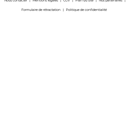
Nous contacter
|
Mentions légales
|
CGV
|
Plan du site
|
Nos partenaires
|
Formulaire de rétractation
|
Politique de confidentialité