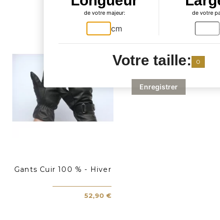
Longueur
Larg
acheté...
de votre majeur:
de votre p
cm
Votre taille:
0
Enregistrer
Gants Cuir 100 % - Hiver
52,90 €