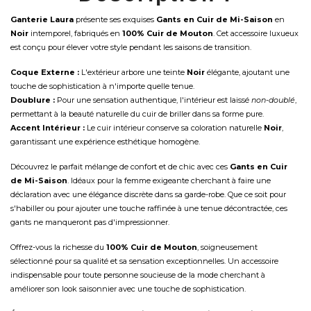
Ganterie Laura
présente ses exquises
Gants en Cuir de Mi-Saison
en
Noir
intemporel, fabriqués en
100% Cuir de Mouton
. Cet accessoire luxueux
est conçu pour élever votre style pendant les saisons de transition.
Coque Externe :
L'extérieur arbore une teinte
Noir
élégante, ajoutant une
touche de sophistication à n'importe quelle tenue.
Doublure :
Pour une sensation authentique, l'intérieur est laissé
non-doublé
,
permettant à la beauté naturelle du cuir de briller dans sa forme pure.
Accent Intérieur :
Le cuir intérieur conserve sa coloration naturelle
Noir
,
garantissant une expérience esthétique homogène.
Découvrez le parfait mélange de confort et de chic avec ces
Gants en Cuir
de Mi-Saison
. Idéaux pour la femme exigeante cherchant à faire une
déclaration avec une élégance discrète dans sa garde-robe. Que ce soit pour
s'habiller ou pour ajouter une touche raffinée à une tenue décontractée, ces
gants ne manqueront pas d'impressionner.
Offrez-vous la richesse du
100% Cuir de Mouton
, soigneusement
sélectionné pour sa qualité et sa sensation exceptionnelles. Un accessoire
indispensable pour toute personne soucieuse de la mode cherchant à
améliorer son look saisonnier avec une touche de sophistication.