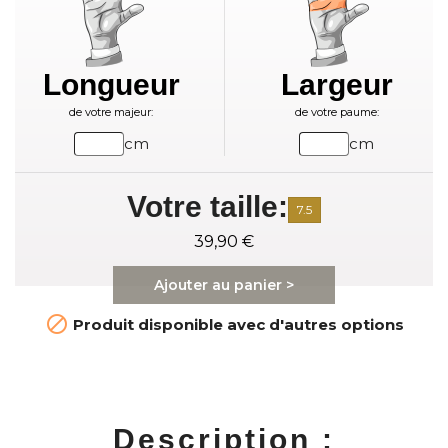
Longueur
Largeur
de votre majeur:
de votre paume:
cm
cm
Votre taille:
7.5
39,90 €
Ajouter au panier >

Produit disponible avec d'autres options
Description :