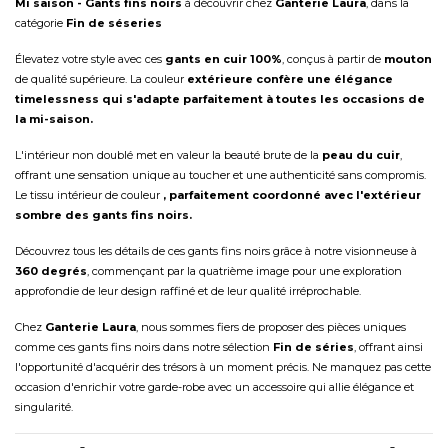
Mi saison - Gants fins noirs
à découvrir chez
Ganterie Laura
, dans la
catégorie
Fin de séseries
Élevatez votre style avec ces
gants en cuir 100%
, conçus à partir de
mouton
de qualité supérieure. La couleur
extérieure confère une élégance
timelessness qui s'adapte parfaitement à toutes les occasions de
la mi-saison.
L'intérieur non doublé met en valeur la beauté brute de la
peau du cuir
,
offrant une sensation unique au toucher et une authenticité sans compromis.
Le tissu intérieur de couleur
, parfaitement coordonné avec l'extérieur
sombre des gants fins noirs.
Découvrez tous les détails de ces gants fins noirs grâce à notre visionneuse à
360 degrés
, commençant par la quatrième image pour une exploration
approfondie de leur design raffiné et de leur qualité irréprochable.
Chez
Ganterie Laura
, nous sommes fiers de proposer des pièces uniques
comme ces gants fins noirs dans notre sélection
Fin de séries
, offrant ainsi
l'opportunité d'acquérir des trésors à un moment précis. Ne manquez pas cette
occasion d'enrichir votre garde-robe avec un accessoire qui allie élégance et
singularité.