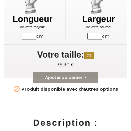
Longueur
Largeur
de votre majeur:
de votre paume:
cm
cm
Votre taille:
7.5
39,90 €
Ajouter au panier >

Produit disponible avec d'autres options
Description :