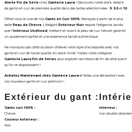
Alerte Fin de Série
chez
Ganterie Laura
! Découvrez notre stock restant
de gants en cuir de première qualité dans des tailles sélectionnées :
9
,
9.5
et
10
.
Offrez-vous le luxe de nos
Gants en Cuir 100%
, fabriqués à partir de la plus
belle
Peau de Chèvre
. L'élégant
Extérieur Noir
respire l'élégance, tandis
que l'
Intérieur Undlined
, mettant en avant la peau de cuir naturel, garantit
un ajustement parfait et une expérience tactile authentique.
Ne manquez pas cette occasion d'élever votre style d'accessoires avec nos
gants en cuir de haute qualité, en stock limité. Visitez notre catégorie
Ganterie Laura Fin de Séries
pour explorer ces trésors de fin de série avant
qu'ils ne disparaissent !
Achetez Maintenant chez Ganterie Laura
et faites une déclaration avec
vos nouveaux gants en cuir premium !
Extérieur du gant :
Intéri
Gants cuir 100% :
Intérieur :
Chèvre
non doublé (directem
Couleur extérieur :
Noir