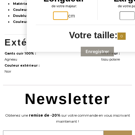
Matériau :
100% Cuir d'Agneau
de votre majeur:
de votre p
Couleur Extérieure :
Noir
cm
Doublure Intérieure :
Polaire
Couleur Intérieure :
Noir
Votre taille:
0
Extérieur du gant :
Intéri
Enregistrer
Gants cuir 100% :
Intérieur :
Agneau
tissu polaire
Couleur extérieur :
Noir
Newsletter
Obtenez une
remise de -20%
sur votre commande en vous inscrivant
maintenant !