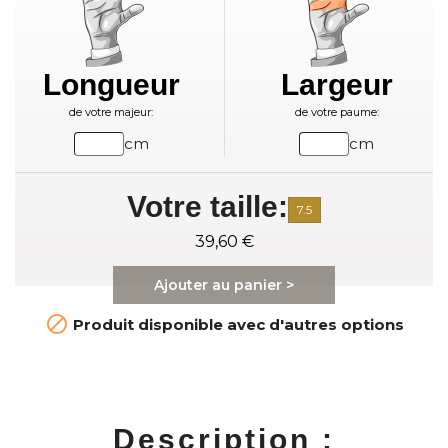
Longueur
Largeur
de votre majeur:
de votre paume:
cm
cm
Votre taille:
7.5
39,60 €
Ajouter au panier >

Produit disponible avec d'autres options
Description :