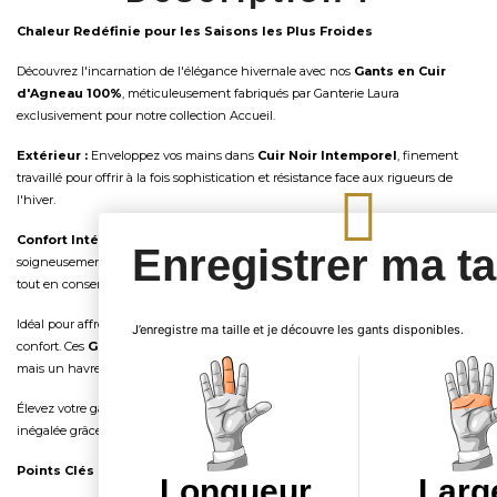
Chaleur Redéfinie pour les Saisons les Plus Froides
Découvrez l'incarnation de l'élégance hivernale avec nos
Gants en Cuir
d'Agneau 100%
, méticuleusement fabriqués par Ganterie Laura
exclusivement pour notre collection Accueil.
Extérieur :
Enveloppez vos mains dans
Cuir Noir Intemporel
, finement
travaillé pour offrir à la fois sophistication et résistance face aux rigueurs de
l'hiver.
Confort Intérieur :
Entrez dans la chaleur avec notre
Intérieur en Polaire
,
Enregistrer ma tai
soigneusement choisi en
Noir Élégant
pour garantir une continuité de style
tout en conservant la chaleur corporelle précieuse.
Idéal pour affronter les matins glacés et les soirées enneigées avec aisance et
J’enregistre ma taille et je découvre les gants disponibles.
confort. Ces
Gants en Cuir d'Agneau
ne sont pas seulement un accessoire
mais un havre pour vos mains durant les jours les plus froids de l'hiver.
Élevez votre garde-robe d'hiver avec une touche de luxe et une chaleur
inégalée grâce au savoir-faire en cuir de Ganterie Laura.
Points Clés en Un Coup d'Œil :
Longueur
Larg