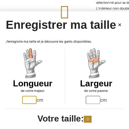
sélectionné pour sa d
L'intérieur non doubl
naturelle du cuir, offr
Enregistrer ma taille
La teinte vibrante
Ro
audacieuse, mais ajo
conduite. Que vous ro
J’enregistre ma taille et je découvre les gants disponibles.
sinueuses, ces gants p
Pour apprécier pleine
gants de conduit
cinquième image de n
diapo 360: 5
), mett
collection
Gants de 
Longueur
Largeur
Élevez votre conduite 
de votre majeur:
de votre paume:
Découvrez pourquoi Ga
avec ces gants de con
cm
cm
Extéri
Votre taille:
0
Gants cuir 100% :
Agneau