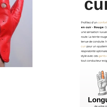
cu
Profitez d'un
confor
en cuir - Rouge
. 
une sensation luxueu
route. La teinte roug
tenue de conduite.
cuir
pour un ajusteme
respirabilité optimal
style avec ces
gants 
tout conducteur exig
Long
de votre m