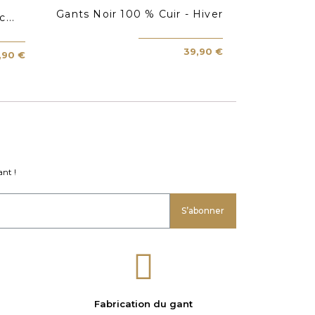
Gants Noir 100 % Cuir - Hiver
...
39,90 €
,90 €
nt !
S’abonner
Fabrication du gant