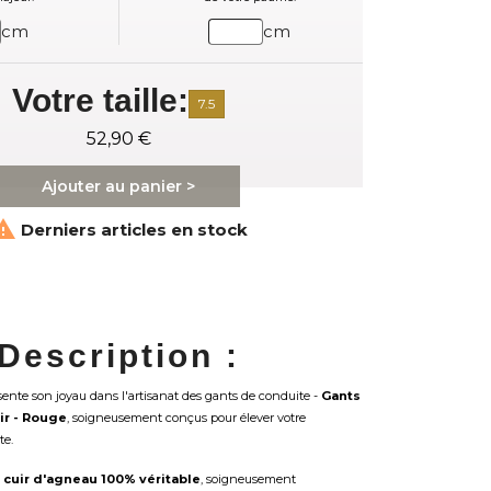
cm
cm
Votre taille:
7.5
52,90 €
Ajouter au panier >

Derniers articles en stock
Description :
ente son joyau dans l'artisanat des gants de conduite -
Gants
ir - Rouge
, soigneusement conçus pour élever votre
te.
u
cuir d'agneau 100% véritable
, soigneusement