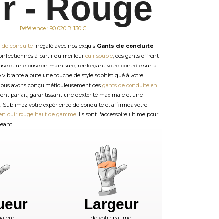
ir - Rouge
Référence : 90 020 B 130 G
t de conduite
inégalé avec nos exquis
Gants de conduite
Confectionnés à partir du meilleur
cuir souple
, ces gants offrent
se et une prise en main sûre, renforçant votre contrôle sur la
e vibrante ajoute une touche de style sophistiqué à votre
 Nous avons conçu méticuleusement ces
gants de conduite en
nt parfait, garantissant une dextérité maximale et une
e. Sublimez votre expérience de conduite et affirmez votre
en cuir rouge haut de gamme
. Ils sont l'accessoire ultime pour
eant.
ueur
Largeur
ajeur:
de votre paume: