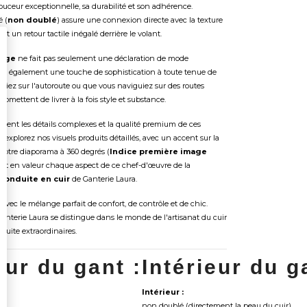
ouceur exceptionnelle, sa durabilité et son adhérence.
é (
non doublé
) assure une connexion directe avec la texture
ant un retour tactile inégalé derrière le volant.
uge
ne fait pas seulement une déclaration de mode
ute également une touche de sophistication à toute tenue de
uliez sur l'autoroute ou que vous naviguiez sur des routes
romettent de livrer à la fois style et substance.
ment les détails complexes et la qualité premium de ces
e
, explorez nos visuels produits détaillés, avec un accent sur la
otre diaporama à 360 degrés (
Indice première image
ant en valeur chaque aspect de ce chef-d'œuvre de la
conduite en cuir
de Ganterie Laura.
avec le mélange parfait de confort, de contrôle et de chic.
nterie Laura se distingue dans le monde de l'artisanat du cuir
duite extraordinaires.
eur du gant :
Intérieur du g
Intérieur :
non doublé (directement la peau du cuir)