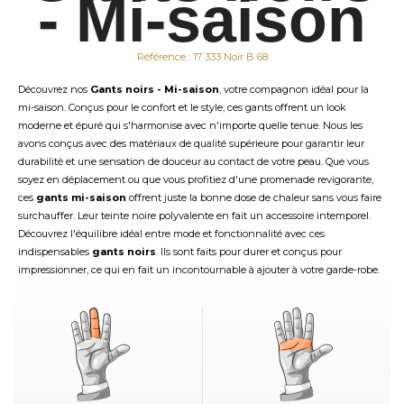
- Mi-saison
Référence : 17 333 Noir B 68
Découvrez nos
Gants noirs - Mi-saison
, votre compagnon idéal pour la
mi-saison. Conçus pour le confort et le style, ces gants offrent un look
moderne et épuré qui s'harmonise avec n'importe quelle tenue. Nous les
avons conçus avec des matériaux de qualité supérieure pour garantir leur
durabilité et une sensation de douceur au contact de votre peau. Que vous
soyez en déplacement ou que vous profitiez d'une promenade revigorante,
ces
gants mi-saison
offrent juste la bonne dose de chaleur sans vous faire
surchauffer. Leur teinte noire polyvalente en fait un accessoire intemporel.
Découvrez l'équilibre idéal entre mode et fonctionnalité avec ces
indispensables
gants noirs
. Ils sont faits pour durer et conçus pour
impressionner, ce qui en fait un incontournable à ajouter à votre garde-robe.