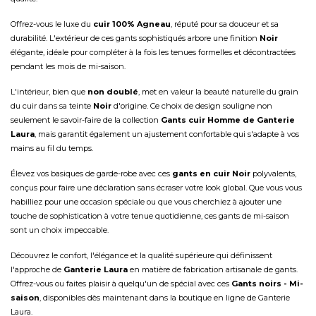
Offrez-vous le luxe du
cuir 100% Agneau
, réputé pour sa douceur et sa
durabilité. L'extérieur de ces gants sophistiqués arbore une finition
Noir
élégante, idéale pour compléter à la fois les tenues formelles et décontractées
pendant les mois de mi-saison.
L'intérieur, bien que
non doublé
, met en valeur la beauté naturelle du grain
du cuir dans sa teinte
Noir
d'origine. Ce choix de design souligne non
seulement le savoir-faire de la collection
Gants cuir Homme de Ganterie
Laura
, mais garantit également un ajustement confortable qui s'adapte à vos
mains au fil du temps.
Élevez vos basiques de garde-robe avec ces
gants en cuir Noir
polyvalents,
conçus pour faire une déclaration sans écraser votre look global. Que vous vous
habilliez pour une occasion spéciale ou que vous cherchiez à ajouter une
touche de sophistication à votre tenue quotidienne, ces gants de mi-saison
sont un choix impeccable.
Découvrez le confort, l'élégance et la qualité supérieure qui définissent
l'approche de
Ganterie Laura
en matière de fabrication artisanale de gants.
Offrez-vous ou faites plaisir à quelqu'un de spécial avec ces
Gants noirs - Mi-
saison
, disponibles dès maintenant dans la boutique en ligne de Ganterie
Laura.