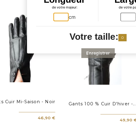
acheté...
de votre majeur:
de votre p
cm
Votre taille:
0
Enregistrer
s Cuir Mi-Saison - Noir
Gants 100 % Cuir D'hiver -..
46,90 €
49,90 