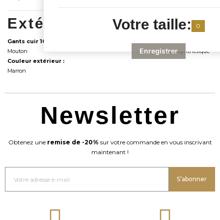
Extérieur du gant :
Intéri
Votre taille:
0
Gants cuir 100% :
Intérieur :
Enregistrer
Mouton
tissu synthétique
Couleur extérieur :
Marron
Newsletter
Obtenez une
remise de -20%
sur votre commande en vous inscrivant
maintenant !
S’abonner