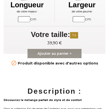
Longueur
Largeur
de votre majeur:
de votre paume:
cm
cm
Votre taille:
7.5
39,90 €
Ajouter au panier >

Produit disponible avec d'autres options
Description :
Découvrez le mélange parfait de style et de confort
Dans la collection Fin de séries de Ganterie Laura, nous vous présentons une