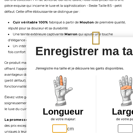
pièce exquise qui incarne le luxe et la sophistication - Reste Taille 8.5 - petit
défaut. Cette offre éblouissante se distingue par :
Cuir véritable 100%
fabriqué à partir de
Mouton
de première qualité,
réputé pour sa douceur et sa durabilité.
Une teinte extérieure captivante
Marron
qui ajoute une touche
d'élégance à toute tenue.
Un intérieur doublé de
Tissu synthétique en Noir
, garantissant à la
Enregistrer ma tai
fois confort et praticité.
Ce produit magnifiquement conçu est maintenant disponible en taille
8.5
,
J’enregistre ma taille et je découvre les gants disponibles.
offrant l'opportunité d'acquérir une pièce de haute qualité à un prix
avantageux dans notre catégorie Fin de séries en raison de son petit défaut
(
petit défaut
). Malgré cette légère imperfection, l'esthétique générale et la
fonctionnalité restent intactes.
Élevez votre garde-robe avec cette trouvaille exceptionnelle de la sélection
soigneusement choisie de trésors de fin de séries de Ganterie Laura. Découvrez
Longueur
Larg
le luxe du cuir véritable en mouton à un rapport qualité-prix imbattable.
de votre majeur:
de votre p
La promesse Fin de séries de Ganterie Laura :
Une qualité inégalée à
des prix exceptionnels pour les personnes exigeantes à la recherche d'ajouts
cm
uniques à leur collection.