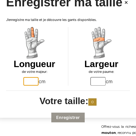
Enregistrer ma taille
J’enregistre ma taille et je découvre les gants disponibles.
Longueur
Largeur

Produ
de votre majeur:
de votre paume:
cm
cm
Votre taille:
0
Ganterie Laura
prés
l'apogée du luxe ave
Enregistrer
Offrez-vous la riche
mouton
, reconnu po