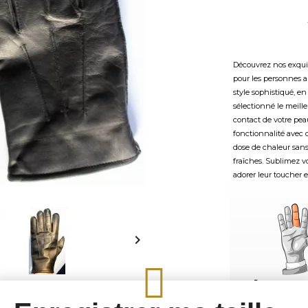
Découvrez nos exqu
pour les personnes a
style sophistiqué, en
sélectionné le meille
contact de votre peau
fonctionnalité avec 
dose de chaleur sans 
fraîches. Sublimez vo
adorer leur toucher e

Long
de votre m