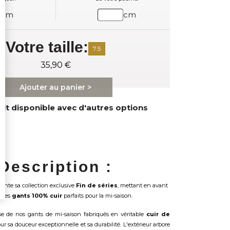
cm
cm
Votre taille:
7.5
35,90 €
Ajouter au panier >
it disponible avec d'autres options
Description :
ente sa collection exclusive
Fin de séries
, mettant en avant
c des
gants 100% cuir
parfaits pour la mi-saison.
sse de nos gants de mi-saison fabriqués en véritable
cuir de
ur sa douceur exceptionnelle et sa durabilité. L'extérieur arbore