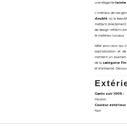
une élégante
teinte
L'intérieur de ces ga
doublé
, où la beaut
mettant directement 
de design réfléchi am
le matériau luxueux.
Idéal pour ceux qui 
sophistication et d
méritent un examen pl
de la
catégorie Fin
et d'artisanat. Décou
Extéri
Gants cuir 100% :
Mouton
Couleur extérieur 
Noir