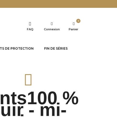
0
FAQ
Connexion
Panier
TS DE PROTECTION
FIN DE SÉRIES
nts100 %
uir - mi-