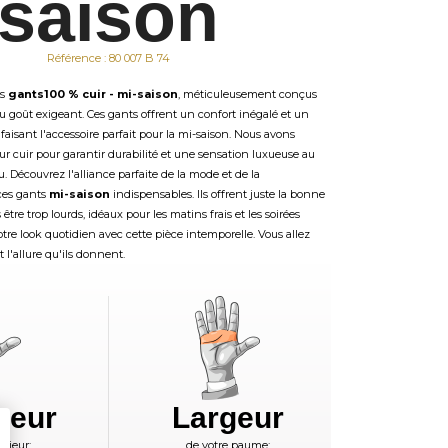
saison
Référence : 80 007 B 74
is
gants100 % cuir - mi-saison
, méticuleusement conçus
u goût exigeant. Ces gants offrent un confort inégalé et un
 faisant l'accessoire parfait pour la mi-saison. Nous avons
ur cuir pour garantir durabilité et une sensation luxueuse au
. Découvrez l'alliance parfaite de la mode et de la
ces gants
mi-saison
indispensables. Ils offrent juste la bonne
être trop lourds, idéaux pour les matins frais et les soirées
tre look quotidien avec cette pièce intemporelle. Vous allez
t l'allure qu'ils donnent.
ueur
Largeur
ajeur:
de votre paume: