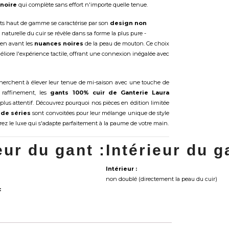
 noire
qui complète sans effort n'importe quelle tenue.
nts haut de gamme se caractérise par son
design non
é naturelle du cuir se révèle dans sa forme la plus pure -
en avant les
nuances noires
de la peau de mouton. Ce choix
éliore l'expérience tactile, offrant une connexion inégalée avec
cherchent à élever leur tenue de mi-saison avec une touche de
e raffinement, les
gants 100% cuir de Ganterie Laura
us attentif. Découvrez pourquoi nos pièces en édition limitée
 de séries
sont convoitées pour leur mélange unique de style
vrez le luxe qui s'adapte parfaitement à la paume de votre main.
eur du gant :
Intérieur du g
Intérieur :
non doublé (directement la peau du cuir)
: