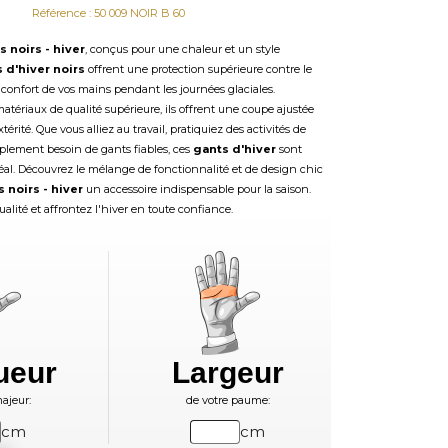
Référence : 50 009 NOIR B 60
s noirs - hiver
, conçus pour une chaleur et un style
 d'hiver noirs
offrent une protection supérieure contre le
e confort de vos mains pendant les journées glaciales.
atériaux de qualité supérieure, ils offrent une coupe ajustée
érité. Que vous alliez au travail, pratiquiez des activités de
mplement besoin de gants fiables, ces
gants d'hiver
sont
al. Découvrez le mélange de fonctionnalité et de design chic
 noirs - hiver
un accessoire indispensable pour la saison.
ualité et affrontez l'hiver en toute confiance.
ueur
Largeur
ajeur:
de votre paume:
cm
cm