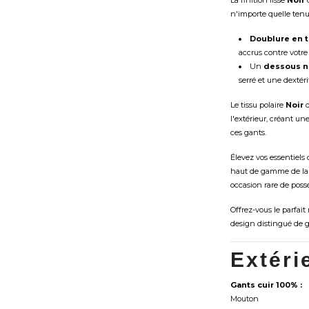
La finition lisse
Noir
d
n'importe quelle tenue
Doublure en t
accrus contre votre
Un
dessous n
serré et une dextéri
Le tissu polaire
Noir
d
l'extérieur, créant un
ces gants.
Élevez vos essentiels
haut de gamme de la 
occasion rare de possé
Offrez-vous le parfai
design distingué de g
Extéri
Gants cuir 100% :
Mouton