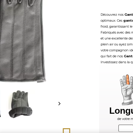
Découvrez nos
Gant
optimaux. Ces
gants
froid, garantissant l
Fabriqués avec des m
et une excellente dext
plein air ou ayez si
votre compagnon idé
qui fait de nos
Gants
Investissez dans la q

Long
de votre m