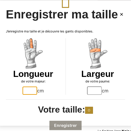
Enregistrer ma taille
J’enregistre ma taille et je découvre les gants disponibles.

Produ
Longueur
Largeur
de votre majeur:
de votre paume:
cm
cm
Ganterie Laura
prés
Découvrez l'incarnati
Votre taille:
hiver
, soigneusement
0
en
cuir de Mouton
durabilité.
Enregistrer