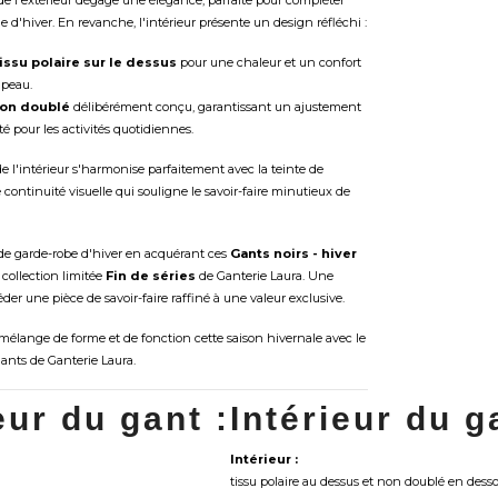
e l'extérieur dégage une élégance, parfaite pour compléter
 d'hiver. En revanche, l'intérieur présente un design réfléchi :
issu polaire sur le dessus
pour une chaleur et un confort
 peau.
on doublé
délibérément conçu, garantissant un ajustement
té pour les activités quotidiennes.
e l'intérieur s'harmonise parfaitement avec la teinte de
e continuité visuelle qui souligne le savoir-faire minutieux de
 de garde-robe d'hiver en acquérant ces
Gants noirs - hiver
collection limitée
Fin de séries
de Ganterie Laura. Une
der une pièce de savoir-faire raffiné à une valeur exclusive.
t mélange de forme et de fonction cette saison hivernale avec le
ants de Ganterie Laura.
eur du gant :
Intérieur du g
Intérieur :
tissu polaire au dessus et non doublé en dess