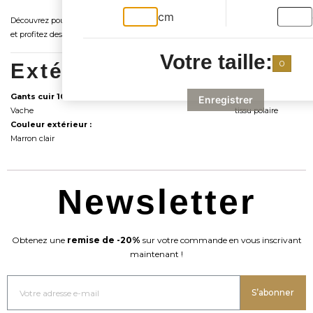
cm
Découvrez pourquoi ces gants sont le choix idéal pour votre garde-robe d'hiver
et profitez des derniers modèles disponibles chez
Ganterie Laura
.
Votre taille:
0
Extérieur du gant :
Intéri
Gants cuir 100% :
Intérieur :
Enregistrer
Vache
tissu polaire
Couleur extérieur :
Marron clair
Newsletter
Obtenez une
remise de -20%
sur votre commande en vous inscrivant
maintenant !
S’abonner