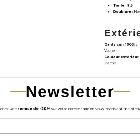
Taille :
9.5
Doublure :
Non 
Extéri
Gants cuir 100% :
Vache
Couleur extérieur 
Marron
Newsletter
enez une
remise de -20%
sur votre commande en vous inscrivant maintena