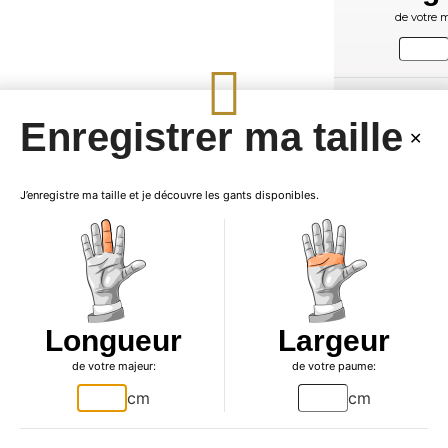
de votre m
Enregistrer ma taille
J’enregistre ma taille et je découvre les gants disponibles.

Produ
Longueur
Largeur
de votre majeur:
de votre paume:
Indispensable de 
cm
cm
Élevez votre garde-r
disponibles en taille
9