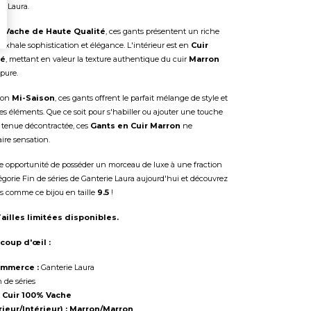
ie Laura.
e Vache de Haute Qualité
, ces gants présentent un riche
exhale sophistication et élégance. L'intérieur est en
Cuir
lé
, mettant en valeur la texture authentique du cuir
Marron
 pure.
tion
Mi-Saison
, ces gants offrent le parfait mélange de style et
es éléments. Que ce soit pour s'habiller ou ajouter une touche
 tenue décontractée, ces
Gants en Cuir Marron
ne
ire sensation.
 opportunité de posséder un morceau de luxe à une fraction
tégorie Fin de séries de Ganterie Laura aujourd'hui et découvrez
és comme ce bijou en taille
9.5
!
illes limitées disponibles.
 coup d'œil :
mmerce :
Ganterie Laura
 de séries
Cuir 100% Vache
ieur/Intérieur) :
Marron/Marron