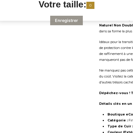
Votre taille:
de séries chez Ganter
0
Fabriqués en
Cuir d
extérieur
Marron
qui 
Enregistrer
Naturel Non Doub
dans sa forme la plus
Idéaux pour la transi
de protection contre l
de raffinement à une
manqueront pas de fa
Ne manquez pas cette
du coût. Visitez la ca
d'autres trésors cach
Dépêchez-vous ! Ta
Détails clés en un
Boutique eCo
Catégorie :
Fin
Type de Cuir :
Couleur (Extér