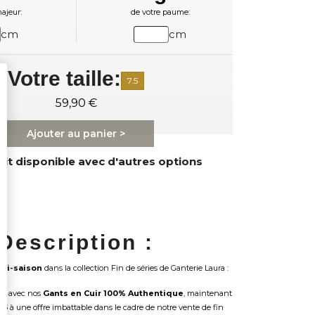
ajeur:
de votre paume:
cm
cm
Votre taille:
7.5
59,90 €
Ajouter au panier >
it disponible avec d'autres options
Description :
mi-saison
dans la collection Fin de séries de Ganterie Laura :
obe avec nos
Gants en Cuir 100% Authentique
, maintenant
.5
à une offre imbattable dans le cadre de notre vente de fin