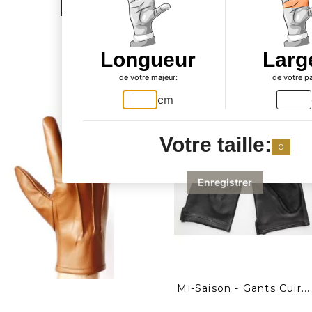
également
Longueur
Larg
acheté...
de votre majeur:
de votre p
cm
Votre taille:
0
Enregistrer
Mi-Saison - Gants Cuir...