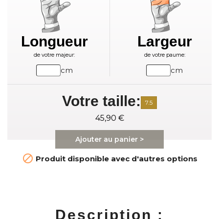
Longueur
Largeur
de votre majeur:
de votre paume:
cm
cm
Votre taille:
7.5
45,90 €
Ajouter au panier >

Produit disponible avec d'autres options
Description :