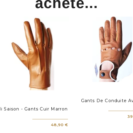
acheté...
Gants De Conduite Av
i Saison - Gants Cuir Marron
39
48,90 €