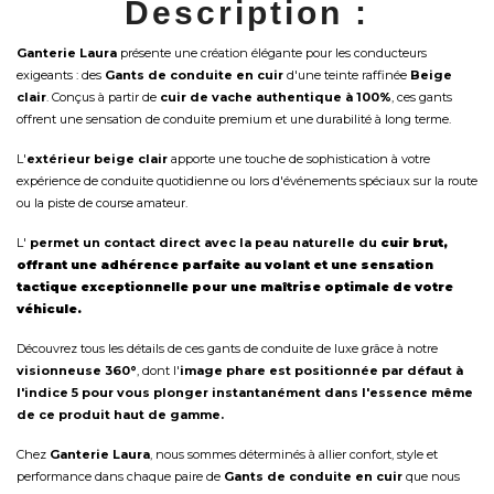
Description :
Ganterie Laura
présente une création élégante pour les conducteurs
exigeants : des
Gants de conduite en cuir
d'une teinte raffinée
Beige
clair
. Conçus à partir de
cuir de vache authentique à 100%
, ces gants
offrent une sensation de conduite premium et une durabilité à long terme.
L'
extérieur beige clair
apporte une touche de sophistication à votre
expérience de conduite quotidienne ou lors d'événements spéciaux sur la route
ou la piste de course amateur.
L'
permet un contact direct avec la peau naturelle du
cuir brut
,
offrant une adhérence parfaite au volant et une sensation
tactique exceptionnelle pour une maîtrise optimale de votre
véhicule.
Découvrez tous les détails de ces gants de conduite de luxe grâce à notre
visionneuse 360°
, dont l'
image phare est positionnée par défaut à
l'indice 5 pour vous plonger instantanément dans l'essence même
de ce produit haut de gamme.
Chez
Ganterie Laura
, nous sommes déterminés à allier confort, style et
performance dans chaque paire de
Gants de conduite en cuir
que nous