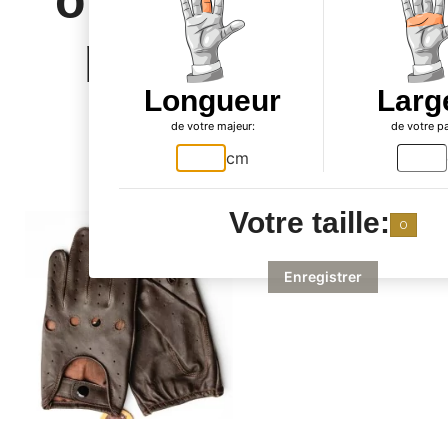
ont acheté ce
produit ont
également
Longueur
Larg
de votre majeur:
de votre p
acheté...
cm
Votre taille:
0
Enregistrer