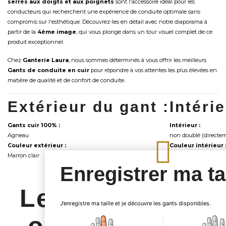
serrés aux doigts et aux poignets
sont l'accessoire idéal pour les
conducteurs qui recherchent une expérience de conduite optimale sans
compromis sur l'esthétique. Découvrez-les en détail avec notre diaporama à
partir de la
4ème image
, qui vous plonge dans un tour visuel complet de ce
produit exceptionnel.
Chez
Ganterie Laura
, nous sommes déterminés à vous offrir les meilleurs
Gants de conduite en cuir
pour répondre à vos attentes les plus élevées en
matière de qualité et de confort de conduite.
Extérieur du gant :
Intéri
Gants cuir 100% :
Intérieur :
Agneau
non doublé (directem
Couleur extérieur :
Couleur intérieur 
Marron clair
Marron
Enregistrer ma tai
Les clients qui
J’enregistre ma taille et je découvre les gants disponibles.