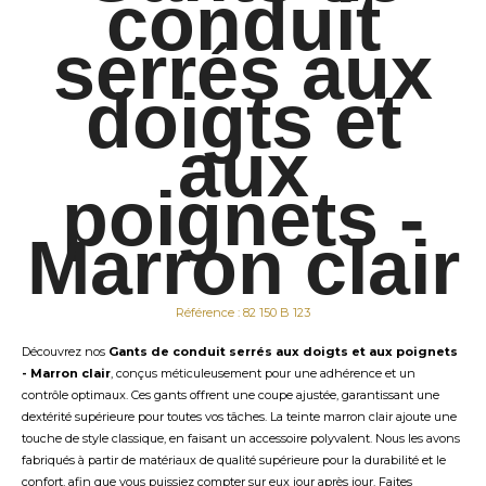
conduit
serrés aux
doigts et
aux
poignets -
Marron clair
Référence : 82 150 B 123
Découvrez nos
Gants de conduit serrés aux doigts et aux poignets
- Marron clair
, conçus méticuleusement pour une adhérence et un
contrôle optimaux. Ces gants offrent une coupe ajustée, garantissant une
dextérité supérieure pour toutes vos tâches. La teinte marron clair ajoute une
touche de style classique, en faisant un accessoire polyvalent. Nous les avons
fabriqués à partir de matériaux de qualité supérieure pour la durabilité et le
confort, afin que vous puissiez compter sur eux jour après jour. Faites