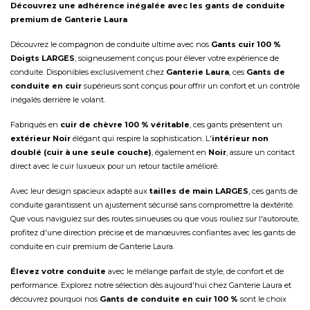
Découvrez une adhérence inégalée avec les gants de conduite
premium de Ganterie Laura
Découvrez le compagnon de conduite ultime avec nos
Gants cuir 100 %
Doigts LARGES
, soigneusement conçus pour élever votre expérience de
conduite. Disponibles exclusivement chez
Ganterie Laura
, ces
Gants de
conduite en cuir
supérieurs sont conçus pour offrir un confort et un contrôle
inégalés derrière le volant.
Fabriqués en
cuir de chèvre 100 % véritable
, ces gants présentent un
extérieur Noir
élégant qui respire la sophistication. L'
intérieur non
doublé (cuir à une seule couche)
, également en
Noir
, assure un contact
direct avec le cuir luxueux pour un retour tactile amélioré.
Avec leur design spacieux adapté aux
tailles de main LARGES
, ces gants de
conduite garantissent un ajustement sécurisé sans compromettre la dextérité.
Que vous naviguiez sur des routes sinueuses ou que vous rouliez sur l'autoroute,
profitez d'une direction précise et de manœuvres confiantes avec les gants de
conduite en cuir premium de Ganterie Laura.
Élevez votre conduite
avec le mélange parfait de style, de confort et de
performance. Explorez notre sélection dès aujourd'hui chez Ganterie Laura et
découvrez pourquoi nos
Gants de conduite en cuir 100 %
sont le choix