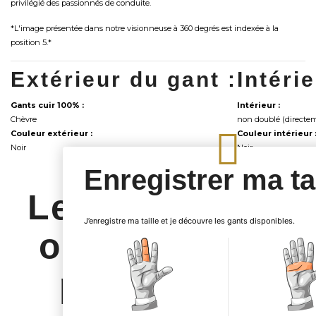
privilégié des passionnés de conduite.
*L'image présentée dans notre visionneuse à 360 degrés est indexée à la
position 5.*
Extérieur du gant :
Intéri
Gants cuir 100% :
Intérieur :
Chèvre
non doublé (directem
Couleur extérieur :
Couleur intérieur 
Noir
Noir
Enregistrer ma tai
Les clients qui
J’enregistre ma taille et je découvre les gants disponibles.
ont acheté ce
produit ont