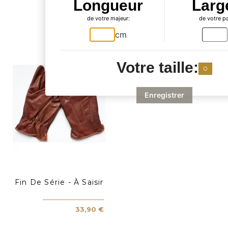
également
Longueur
Larg
de votre majeur:
de votre p
acheté...
cm
Votre taille:
0
Enregistrer
Fin De Série - À Saisir
33,90 €