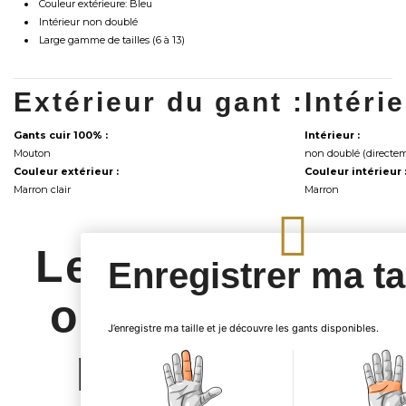
Couleur extérieure: Bleu
Intérieur non doublé
Large gamme de tailles (6 à 13)
Extérieur du gant :
Intéri
Gants cuir 100% :
Intérieur :
Mouton
non doublé (directem
Couleur extérieur :
Couleur intérieur 
Marron clair
Marron
Les clients qui
Enregistrer ma tai
ont acheté ce
J’enregistre ma taille et je découvre les gants disponibles.
produit ont