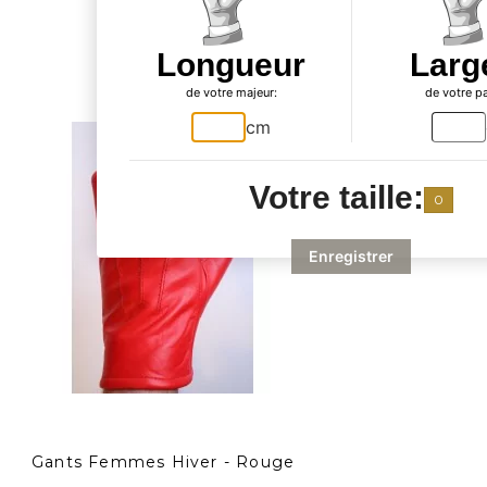
également
acheté...
Longueur
Larg
de votre majeur:
de votre p
cm
Votre taille:
0
Enregistrer
Gants Femmes Hiver - Rouge