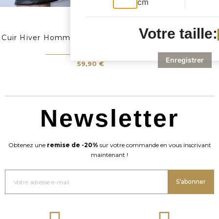
cm
Gants 100 % Cuir D'hiver
Votre taille:
 Cuir Hiver Hommes - Noir
49
Enregistrer
59,90 €
Newsletter
Obtenez une
remise de -20%
sur votre commande en vous inscrivant
maintenant !
S’abonner