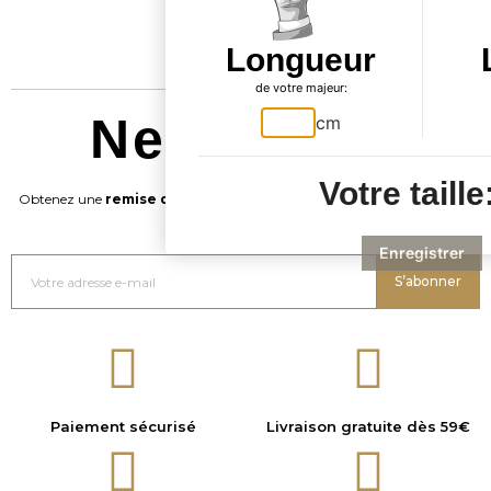
45,90 €
Longueur
de votre majeur:
Newsletter
cm
Votre taille
Obtenez une
remise de -20%
sur votre commande en vous inscrivant
maintenant !
Enregistrer
S’abonner
Paiement sécurisé
Livraison gratuite dès 59€