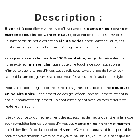
Description :
Hiver
est là pour élever votre style d'hiver avec les
gants en cuir orange-
marron exclusifs de Ganterie Laura
, disponibles en tailles T 9,5 et 10.
Faisant partie de notre collection
Fin de séries
chez Ganterie Laura, ces
gants haut de gamme offrent un mélange unique de mode et de chaleur.
Fabriqués en
cuir de mouton 100% véritable
, ces gants présentent un
riche extérieur
marron clair
qui ajoute une touche de sophistication à
n'importe quelle tenue d'hiver. Les subtils sous-tons orange de l'extérieur
captent la lumière, garantissant que vous fassiez une déclaration de style.
Pour un confort inégalé contre le froid, les gants sont dotés d'une
doublure
en polaire noire
. Cet élément de design réfléchi non seulement retient la
chaleur mais offre également un contraste élégant avec les tons terreux de
l'extérieur en cuir.
Idéaux pour ceux qui recherchent des accessoires de haute qualité et à la mode
pour compléter leur garde-robe d'hiver, ces
gants en cuir orange-marron
en édition limitée de la collection
Hiver
de Ganterie Laura sont indispensables.
Assurez-vous d'obtenir votre paire aujourd'hui en T 9,5 ou taille 10 tant que les