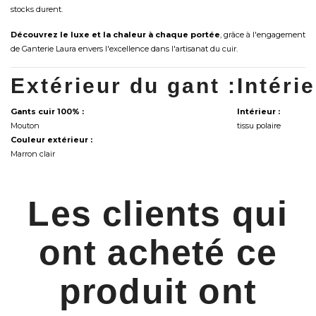
stocks durent.
Découvrez le luxe et la chaleur à chaque portée
, grâce à l'engagement
de Ganterie Laura envers l'excellence dans l'artisanat du cuir.
Extérieur du gant :
Intéri
Gants cuir 100% :
Intérieur :
Mouton
tissu polaire
Couleur extérieur :
Marron clair
Les clients qui
ont acheté ce
produit ont