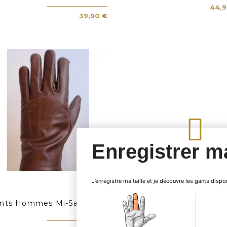
44,9
39,90 €
Enregistrer ma
J’enregistre ma taille et je découvre les gants dispo
nts Hommes Mi-Saison -...