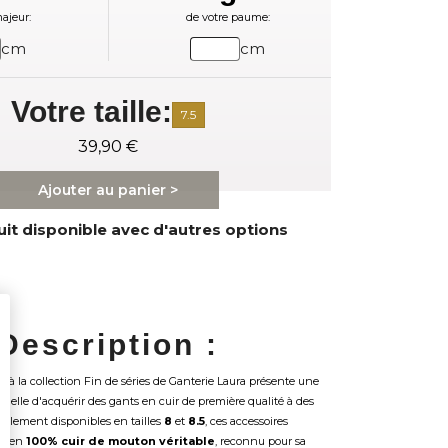
ajeur:
de votre paume:
cm
cm
Votre taille:
7.5
39,90 €
Ajouter au panier >
it disponible avec d'autres options
Description :
n
à la collection Fin de séries de Ganterie Laura présente une
nelle d'acquérir des gants en cuir de première qualité à des
uellement disponibles en tailles
8
et
8.5
, ces accessoires
és en
100% cuir de mouton véritable
, reconnu pour sa