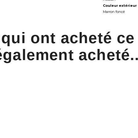
Couleur extérieur 
Marron foncé
 qui ont acheté ce
également acheté..