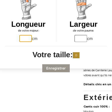
douceur, sa durabilité
L'extérieur de ces ga
complète sans effort 
Longueur
Largeur
valeur la beauté non 
la face inférieure du 
de votre majeur:
de votre paume:
Idéal pour ceux qui r
cm
cm
élevé, cette offre de 
manquer. Élevez votre
exquis, parfaits pour 
Votre taille:
0
saison.
Taille limitée disponi
Enregistrer
séries de Ganterie Lau
vôtres avant qu'ils ne
Détails clés en un
Extéri
Gants cuir 100% :
Mouton