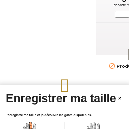
de votre m

Produ
Enregistrer ma taille
Vente de mi-saiso
J’enregistre ma taille et je découvre les gants disponibles.
opportunité exception
prix imbattables. Act
luxueux sont fabriqu