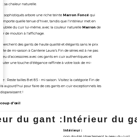
 et sa chaleur naturelle.
nts sophistiqués arbore une riche teinte
Marron Foncé
qui
n'importe quelle tenue d'hiver, tandis que l'intérieur met en
doublée du cuir lui-même, avec la couleur naturelle
Marron
de
cuir de mouton à l'affichage.
echerchent des gants de haute qualité et élégants sans le prix
vente de mi-saison à Ganterie Laura's Fin de séries est à ne pas
 jeu d'accessoires avec ces gants en cuir authentiques et
ajouter une touche d'élégance raffinée à votre look de mi-
ble :
Reste tailles 8 et 8.5 - mi-saison. Visitez la catégorie Fin de
ra aujourd'hui pour faire de ces gants en cuir exceptionnels les
 disparaissent !
 coup d'œil
eur du gant :
Intérieur du g
Intérieur :
non doublé (directement la peau du cuir)